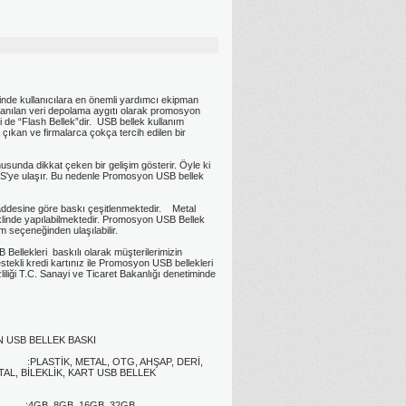
inde kullanıcılara en önemli yardımcı ekipman
ullanılan veri depolama aygıtı olarak promosyon
ri de “Flash Bellek”dir. USB bellek kullanım
 çıkan ve firmalarca çokça tercih edilen bir
nusunda dikkat çeken bir gelişim gösterir. Öyle ki
BPS'ye ulaşır. Bu nedenle Promosyon USB bellek
addesine göre baskı çeşitlenmektedir. Metal
eklinde yapılabilmektedir. Promosyon USB Bellek
 seçeneğinden ulaşılabilir.
llekleri baskılı olarak müşterilerimizin
tekli kredi kartınız ile Promosyon USB bellekleri
gizliliği T.C. Sanayi ve Ticaret Bakanlığı denetiminde
USB BELLEK BASKI
 :PLASTİK, METAL, OTG, AHŞAP, DERİ,
TAL, BİLEKLİK, KART USB BELLEK
4GB, 8GB, 16GB, 32GB