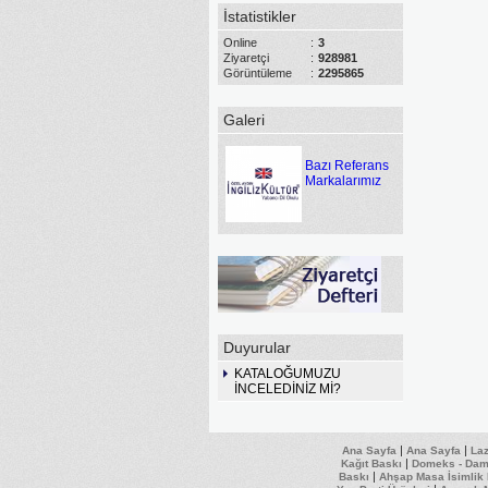
İstatistikler
Online
:
3
Ziyaretçi
:
928981
Görüntüleme
:
2295865
Galeri
Bazı Referans
Markalarımız
Duyurular
KATALOĞUMUZU
İNCELEDİNİZ Mİ?
|
|
Ana Sayfa
Ana Sayfa
La
|
Kağıt Baskı
Domeks - Daml
|
Baskı
Ahşap Masa İsimlik