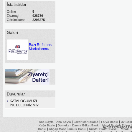
İstatistikler
Online
:
5
Ziyaretçi
:
928736
Görüntüleme
:
2295275
Galeri
Bazı Referans
Markalarımız
Duyurular
KATALOĞUMUZU
İNCELEDİNİZ Mİ?
|
|
|
|
Ana Sayfa
Ana Sayfa
Lazer Markalama
Folyo Baskı
Uv Bas
|
|
Kağıt Baskı
Domeks - Damla Etiket Baskı
Metal Baskılı Etiket
Aydın Pera Ajans Ba
|
|
|
Baskı
Ahşap Masa İsimlik Baskı
Kristal Plaket Baskı
Tabak P