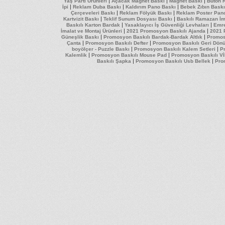
|
|
|
Yaş Parti Ürünleri
Açacak Magnet Baskı
Magnet Baskı
Buton 
|
|
|
İpi
Reklam Duba Baskı
Kaldırım Pano Baskı
Bebek Zıbın Baskı
|
|
Çerçeveleri Baskı
Reklam Fölyük Baskı
Reklam Poster Pan
|
|
Kartvizit Baskı
Teklif Sunum Dosyası Baskı
Baskılı Ramazan İm
|
|
Baskılı Karton Bardak
Yasaklayıcı İş Güvenliği Levhaları
Emre
|
|
İmalat ve Montaj Ürünleri
2021 Promosyon Baskılı Ajanda
2021 
|
|
Güneşlik Baskı
Promosyon Baskılı Bardak-Bardak Altlık
Promos
|
|
Çanta
Promosyon Baskılı Defter
Promosyon Baskılı Geri Dön
|
|
boyölçer - Puzzle Baskı
Promosyon Baskılı Kalem Setleri
Pr
|
|
Kalemlik
Promosyon Baskılı Mouse Pad
Promosyon Baskılı Vİ
|
|
Baskılı Şapka
Promosyon Baskılı Usb Bellek
Pro