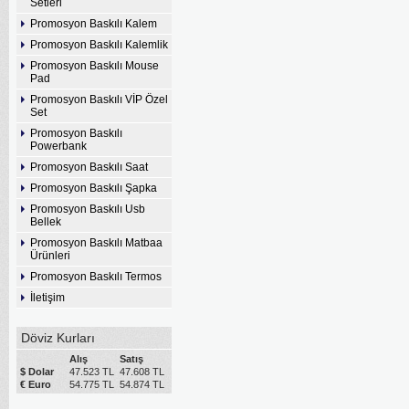
Setleri
Promosyon Baskılı Kalem
Promosyon Baskılı Kalemlik
Promosyon Baskılı Mouse
Pad
Promosyon Baskılı VİP Özel
Set
Promosyon Baskılı
Powerbank
Promosyon Baskılı Saat
Promosyon Baskılı Şapka
Promosyon Baskılı Usb
Bellek
Promosyon Baskılı Matbaa
Ürünleri
Promosyon Baskılı Termos
İletişim
Döviz Kurları
Alış
Satış
$ Dolar
47.523 TL
47.608 TL
€ Euro
54.775 TL
54.874 TL